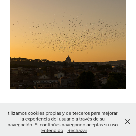
Postcards
2022
↑
Back to Top
tilizamos cookies propias y de terceros para mejorar
la experiencia del usuario a través de su
navegación. Si continúas navegando aceptas su uso
Entendido
Rechazar
Powered by
Adobe Portfolio